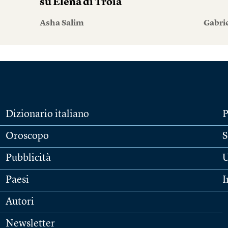
su Elena di Troia
Asha Salim
Gabri
Dizionario italiano
P
Oroscopo
S
Pubblicità
U
Paesi
I
Autori
Newsletter