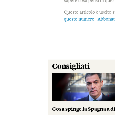
sapere cosa pensi di quest
Questo articolo è uscito 
questo numero
|
Abbonat
Consigliati
Cosa spinge la Spagna a d