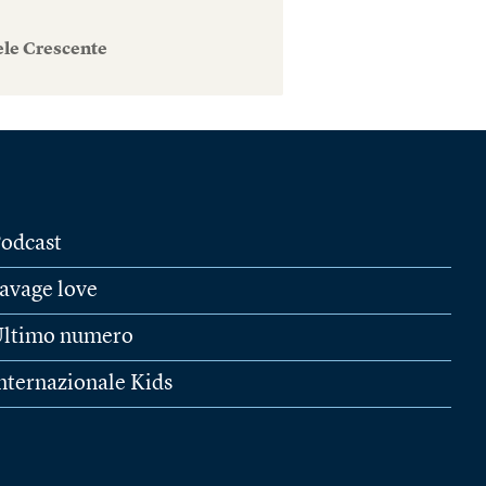
ele Crescente
odcast
avage love
ltimo numero
nternazionale Kids