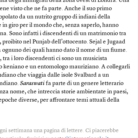
tà degli immigrati della zona ovest di Londra. Una
ne visto che ne fa parte. Anche il suo primo
popolato da un nutrito gruppo di indiani della
 in giro per il mondo che, senza saperlo, hanno
na. Sono infatti i discendenti di un matrimonio tra
, proibito nel Punjab dell’ottocento. Sejal e Jugaad
 a ognuno dei quali hanno dato il nome di un fiume.
tra i loro discendenti ci sono un musicista
 keniano e un entomologo mauriziano. A collegarli
indiano che viaggia dalle isole Svalbard a un
Indiano.
Saraswati
fa parte di un genere letterario
nza nome, che intreccia storie ambientate in paesi,
epoche diverse, per affrontare temi attuali della
gni settimana una pagina di lettere. Ci piacerebbe