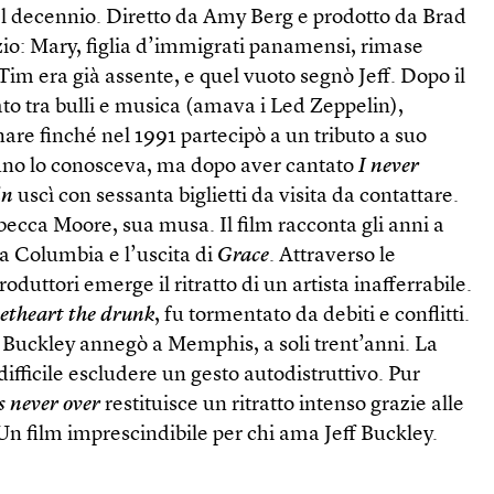
l decennio. Diretto da Amy Berg e prodotto da Brad
inizio: Mary, figlia d’immigrati panamensi, rimase
. Tim era già assente, e quel vuoto segnò Jeff. Dopo il
sato tra bulli e musica (amava i Led Zeppelin),
re finché nel 1991 partecipò a un tributo a suo
uno lo conosceva, ma dopo aver cantato
I never
in
uscì con sessanta biglietti da visita da contattare.
ecca Moore, sua musa. Il film racconta gli anni a
a Columbia e l’uscita di
Grace
. Attraverso le
roduttori emerge il ritratto di un artista inafferrabile.
etheart the drunk
, fu tormentato da debiti e conflitti.
7 Buckley annegò a Memphis, a soli trent’anni. La
ifficile escludere un gesto autodistruttivo. Pur
’s never over
restituisce un ritratto intenso grazie alle
n film imprescindibile per chi ama Jeff Buckley.