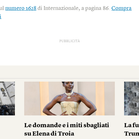
sul
numero 1628
di Internazionale, a pagina 86.
Compra
i
PUBBLICITÀ
i
Le domande e i miti sbagliati
La fu
su Elena di Troia
Tru