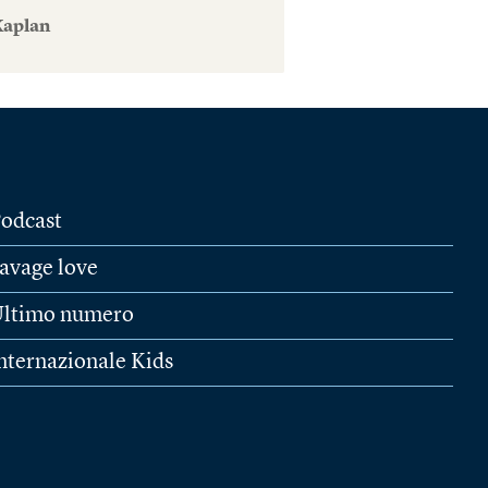
Kaplan
odcast
avage love
ltimo numero
nternazionale Kids