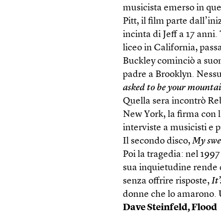
musicista emerso in que
Pitt, il film parte dall’
incinta di Jeff a 17 anni
liceo in California, pas
Buckley cominciò a suona
padre a Brooklyn. Ness
asked to be your mounta
Quella sera incontrò Reb
New York, la firma con l
interviste a musicisti e p
Il secondo disco,
My swe
Poi la tragedia: nel 199
sua inquietudine rende d
senza offrire risposte,
It
donne che lo amarono. U
Dave Steinfeld, Flood