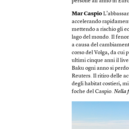
persone all’anno in Euro
Mar Caspio
L’abbassame
accelerando rapidamente
mettendo a rischio gli e
lago del mondo. Il fenom
a causa del cambiamento
corso del Volga, da cui 
ultimi cinque anni il liv
Baku ogni anno si perdono
Reuters. Il ritiro delle
degli habitat costieri, 
foche del Caspio.
Nella 