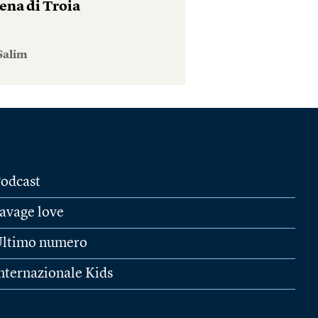
ena di Troia
Salim
odcast
avage love
ltimo numero
nternazionale Kids