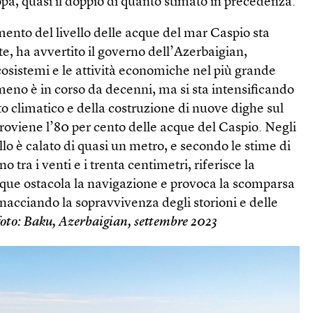
pa, quasi il doppio di quanto stimato in precedenza.
nto del livello delle acque del mar Caspio sta
, ha avvertito il governo dell’Azerbaigian,
cosistemi e le attività economiche nel più grande
eno è in corso da decenni, ma si sta intensificando
 climatico e della costruzione di nuove dighe sul
proviene l’80 per cento delle acque del Caspio. Negli
ello è calato di quasi un metro, e secondo le stime di
 tra i venti e i trenta centimetri, riferisce la
 acque ostacola la navigazione e provoca la scomparsa
minacciando la sopravvivenza degli storioni e delle
foto: Baku, Azerbaigian, settembre 2023