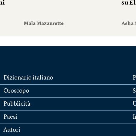
mi
su El
Maïa Mazaurette
Asha 
Dizionario italiano
P
Oroscopo
S
Pubblicità
U
Paesi
I
Autori