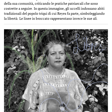
della sua comunità, criticando le pratiche patriarcali che sono
costrette a seguire. In questa immagine, gli uccelli indossano abiti
tradizionali del popolo triqui di cui Reyes fa parte, simboleggiando
la libertà. Le linee in broccato rappresentano invece le sue ali.