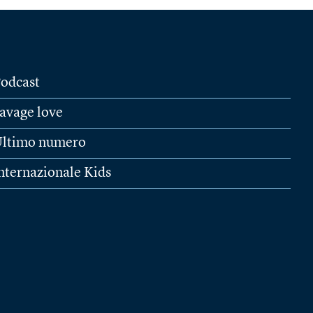
odcast
avage love
ltimo numero
nternazionale Kids