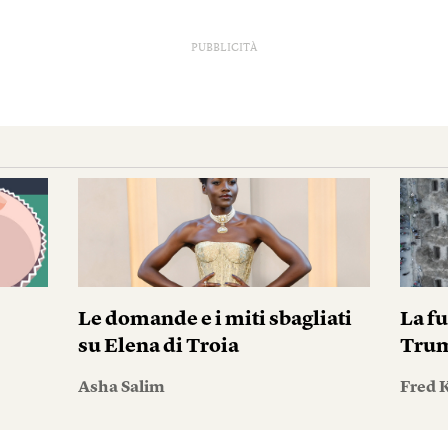
PUBBLICITÀ
Le domande e i miti sbagliati
La fu
su Elena di Troia
Tru
Asha Salim
Fred 