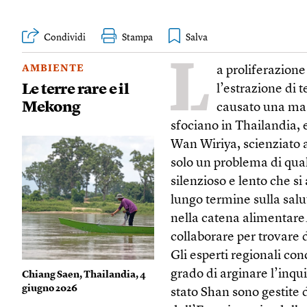
Condividi
Stampa
L
AMBIENTE
a proliferazione
Le terre rare e il
l’estrazione di 
Mekong
causato una mas
sfociano in Thailandia, 
Wan Wiriya, scienziato 
solo un problema di qual
silenzioso e lento che s
lungo termine sulla salu
nella catena alimentare
collaborare per trovare 
Gli esperti regionali con
grado di arginare l’inqui
Chiang Saen, Thailandia, 4
giugno 2026
stato Shan sono gestite d