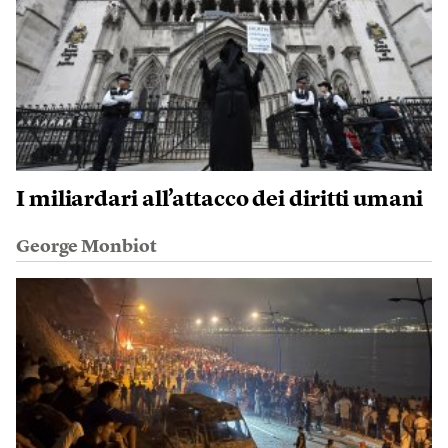
I miliardari all’attacco dei diritti umani
George Monbiot