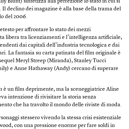
ly Blunt) sintetizza alla perfezione lo stato in cui si
. Il declino dei magazine è alla base della trama del
lo del 2006.
etesto per affrontare lo stato dei mezzi
 libera tra licenziamenti e l’intelligenza artificiale,
endenti dai capitali dell’industria tecnologica e dai
ari. La fantasia su carta patinata del film originale è
 sequel Meryl Streep (Miranda), Stanley Tucci
mily) e Anne Hathaway (Andy) cercano di superare
 è un film deprimente, ma la sceneggiatrice Aline
 intenzione di rivisitare la storia senza
ento che ha travolto il mondo delle riviste di moda.
sonaggi stessero vivendo la stessa crisi esistenziale
­wood, con una pressione enorme per fare soldi in