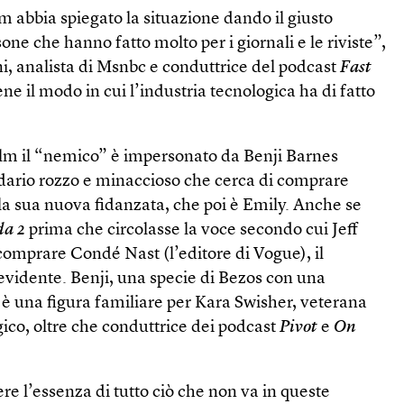
lm abbia spiegato la situazione dando il giusto
ne che hanno fatto molto per i giornali e le riviste”,
i, analista di Msnbc e conduttrice del podcast
Fast
bene il modo in cui l’industria tecnologica ha di fatto
film il “nemico” è impersonato da Benji Barnes
rdario rozzo e minaccioso che cerca di comprare
la sua nuova fidanzata, che poi è Emily. Anche se
da 2
prima che circolasse la voce secondo cui Jeff
comprare Condé Nast (l’editore di Vogue), il
è evidente. Benji, una specie di Bezos con una
 è una figura familiare per Kara Swisher, veterana
ico, oltre che conduttrice dei podcast
Pivot
e
On
iere l’essenza di tutto ciò che non va in queste