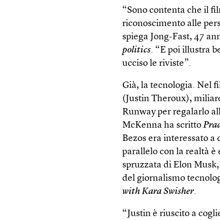
“Sono contenta che il fi
riconoscimento alle perso
spiega Jong-Fast, 47 ann
politics
. “E poi illustra 
ucciso le riviste”.
Già, la tecnologia. Nel 
(Justin Theroux), milia
Runway per regalarlo al
McKenna ha scritto
Pra
Bezos era interessato a 
parallelo con la realtà 
spruzzata di Elon Musk,
del giornalismo tecnolog
with Kara Swisher
.
“Justin è riuscito a cogl