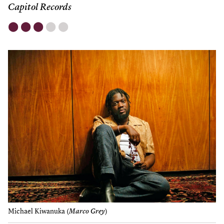
Capitol Records
⬤
⬤
⬤
⬤
⬤
Michael Kiwanuka (
Marco Grey
)