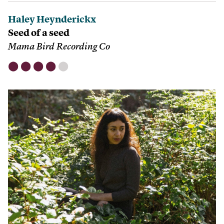
Haley Heynderickx
Seed of a seed
Mama Bird Recording Co
⬤
⬤
⬤
⬤
⬤