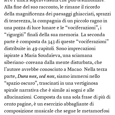
lei è l’unica sopravvissuta che può testimoniare.
Alla fine del suo racconto, le rimane il ricordo
della magnificenza dei paesaggi ghiacciati, sprazzi
di tenerezza, la compagnia di un piccolo ragno in
una pozza di luce lunare e le “vociferazioni”, i
“rigurgiti” finali della sua memoria. La seconda
parte è composta da 343 di queste “vociferazioni”
distribuite in 49 capitoli. Sono imprecazioni
ispirate a Maria Soudaïeva, una sciamana
siberiano-coreana dalla mente disturbata, che
l’autore avrebbe conosciuto a Macao. Nella terza
parte,
Dura nox, sed nox
, siamo immersi nello
“spazio oscuro”, trascinati in una vertiginosa
spirale narrativa che è simile ai sogni e alle
allucinazioni. Composta da una sola frase di più di
cento pagine, è un esercizio abbagliante di
composizione musicale che segue le metamorfosi