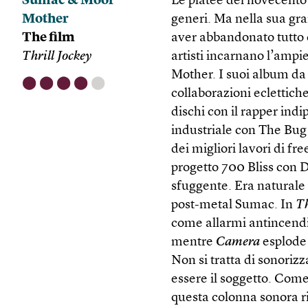
Sumac & Moor
Le platee del novecento 
Mother
generi. Ma nella sua gr
The film
aver abbandonato tutto 
Thrill Jockey
artisti incarnano l’amp
Mother. I suoi album da 
⬤
⬤
⬤
⬤
⬤
collaborazioni eclettich
dischi con il rapper ind
industriale con The Bug
dei migliori lavori di fr
progetto 700 Bliss con 
sfuggente. Era naturale c
post-metal Sumac. In
Th
come allarmi antincend
mentre
Camera
esplode 
Non si tratta di sonoriz
essere il soggetto. Com
questa colonna sonora ri