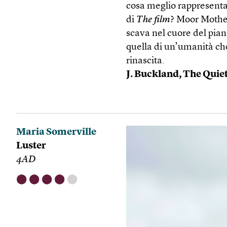
cosa meglio rappresenta 
di
The film
? Moor Mother
scava nel cuore del pian
quella di un’umanità ch
rinascita.
J. Buckland, The Quie
Maria Somerville
Luster
4AD
⬤
⬤
⬤
⬤
⬤