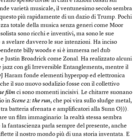
erano spesso divise in clan e fazioni basati sui
ande varietà musicale, il ventunesimo secolo sembra
questo più rapidamente di un dazio di Trump. Pochi
iezza totale della musica senza generi come Moor
solista sono ricchi e inventivi, ma sono le sue
e a svelare davvero le sue intenzioni. Ha inciso
ipendente billy woods e si è immersa nel dub
 e Justin Broadrick come Zonal. Ha realizzato alcuni
ee jazz con gli Irreversible Entangle­ments, mentre il
DJ Haram fonde elementi hyperpop ed elettronica
he il suo nuovo sodalizio fosse con il collettivo
e film
ci sono momenti incisivi. Le chitarre suonano
io in
Scene 2: the run
, che poi vira sullo slud­ge metal,
tra batteria sfrenata e amplificatori alla Sunn O))).
zare un film immaginario: la realtà stessa sembra
e la fantascienza parla sempre del presente, anche
flette il nostro mondo più di una storia inventata. E