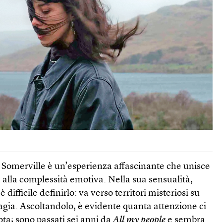
 Somerville è un’esperienza affascinante che unisce
a alla complessità emotiva. Nella sua sensualità,
difficile definirlo: va verso territori misteriosi su
agia. Ascoltandolo, è evidente quanta attenzione ci
nota; sono passati sei anni da
All my people
e sembra