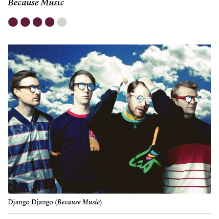
Because Music
⬤
⬤
⬤
⬤
⬤
Django Django (
Because Music
)