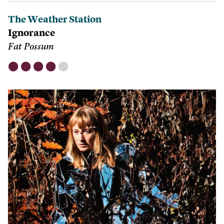
The Weather Station
Ignorance
Fat Possum
⬤
⬤
⬤
⬤
⬤