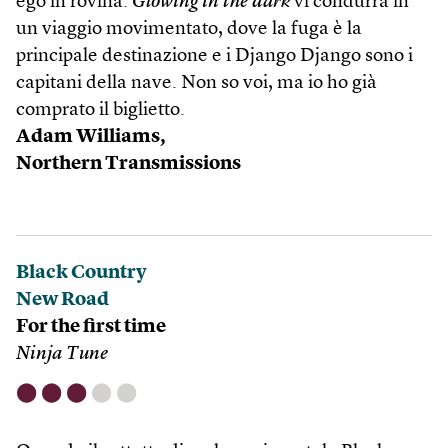
ego in rovina.
Glowing in the dark
vi condurrà in
un viaggio movimentato, dove la fuga è la
principale destinazione e i Django Django sono i
capitani della nave. Non so voi, ma io ho già
comprato il biglietto.
Adam Williams,
Northern Transmissions
Black Country
New Road
For the first time
Ninja Tune
⬤
⬤
⬤
⬤
⬤