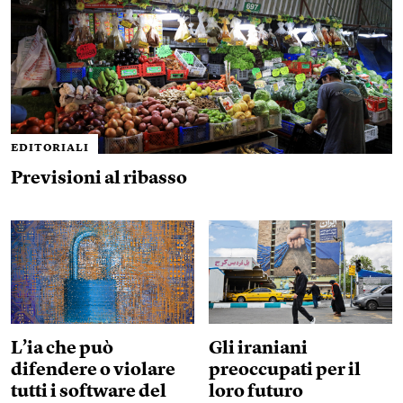
EDITORIALI
Previsioni al ribasso
L’ia che può
Gli iraniani
difendere o violare
preoccupati per il
tutti i software del
loro futuro