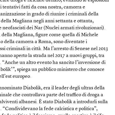
icare droga e riciclare denaro, evitando le esplosioni
 tentativi fatti da cosa nostra, camorra e
anizzazione in grado di riunire i criminali della
 della Magliana negli anni settanta e ottanta,
 neofascisti dei Nar (Nuclei armati rivoluzionari).
a della Magliana, figure come quella di Michele
mo della camorra a Roma, sono diventate i
essi criminali in città. Ma l’arresto di Senese nel 2013
 hanno aperto la strada nel 2017 a nuovi gruppi, tra
i. “Anche un altro evento ha sancito l’inversione di
Diabolik’”, spiega un pubblico ministero che conosce
ell’est europeo.
annominato Diabolik, era il leader degli ultras della
nale che controllava parte del traffico di droga a
viventi albanesi. È stato Diabolik a introdurli sulla
“Condividevano la fede calcistica e politica”,