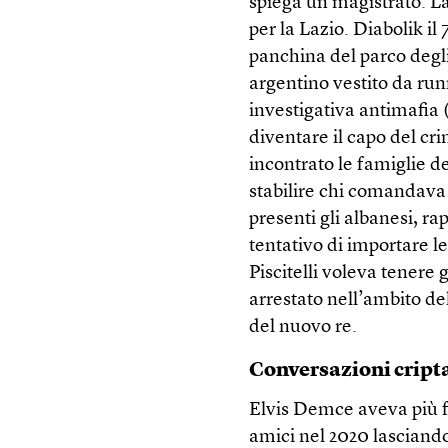
spiega un magistrato. La 
per la Lazio. Diabolik i
panchina del parco degli
argentino vestito da run
investigativa antimafia
diventare il capo del cr
incontrato le famiglie d
stabilire chi comandava 
presenti gli albanesi, r
tentativo di importare le
Piscitelli voleva tenere 
arrestato nell’ambito de
del nuovo re.
Conversazioni cript
Elvis Demce aveva più fame
amici nel 2020 lasciand