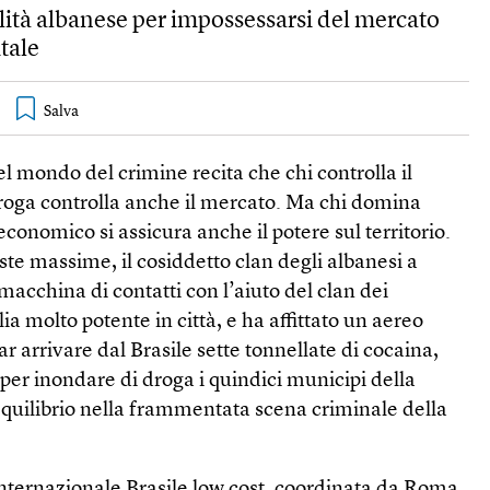
alità albanese per impossessarsi del mercato
itale
 mondo del crimine recita che chi controlla il
roga controlla anche il mercato. Ma chi domina
economico si assicura anche il potere sul territorio.
te massime, il cosiddetto clan degli albanesi a
acchina di contatti con l’aiuto del clan dei
 molto potente in città, e ha affittato un aereo
far arrivare dal Brasile sette tonnellate di cocaina,
 per inondare di droga i quindici municipi della
’equilibrio nella frammentata scena criminale della
internazionale Brasile low cost, coordinata da Roma,