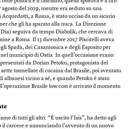
fede politica è il fascismo, quella sportiva è il tifo
l 7 agosto del 2019, mentre era seduto su una
 Acquedotti, a Roma, è stato ucciso da un sicario
ner che gli ha sparato alla nuca. La Direzione
 (Dia) seguiva da tempo Diabolik, che cercava di
imine a Roma. Il 13 dicembre 2017 Piscitelli aveva
egli Spada, dei Casamonica e degli Esposito per
nel municipio di Ostia. In quell’occasione erano
appresentati da Dorian Petoku, protagonista del
 sette tonnellate di cocaina dal Brasile, poi sventato.
gli albanesi vicino a sé, e quando Petoku è stato
ll’operazione Brasile low cost è arrivato il momento
ate
 di tutti gli altri. “È uscito l’Isis”, ha detto agli
o il carcere e annunciando l’avvento di un nuovo