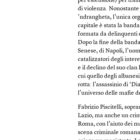
per estensione) per traff
di violenza. Nonostante i
’ndrangheta, l’unica org
capitale è stata la banda
formata da delinquenti e
Dopo la fine della band
Senese, di Napoli, l’uo
catalizzatori degli inter
e il declino del suo clan
cui quello degli albanes
rotta: l’assassinio di ‘
l’universo delle mafie d
Fabrizio Piscitelli, sopr
Lazio, ma anche un crimi
Roma, con l’aiuto dei mal
scena criminale romana. 