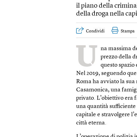
il piano della crimin
della droga nella cap
Condividi
Stampa
U
na massima del
prezzo della d
questo spazio 
Nel 2019, seguendo ques
Roma ha avviato la sua m
Casamonica, una famiglia
privato. L’obiettivo era 
una quantità sufficiente
capitale e stravolgere l
città eterna.
L’operazione di polizia 