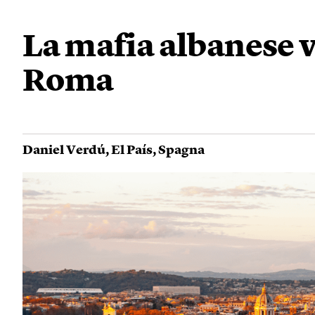
La mafia albanese vo
Roma
Daniel Verdú
,
El País
,
Spagna