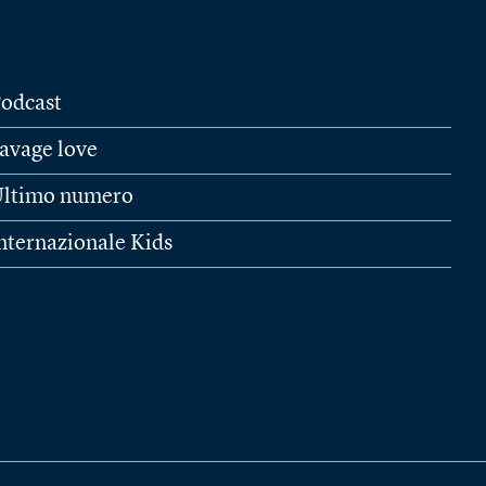
odcast
avage love
ltimo numero
nternazionale Kids