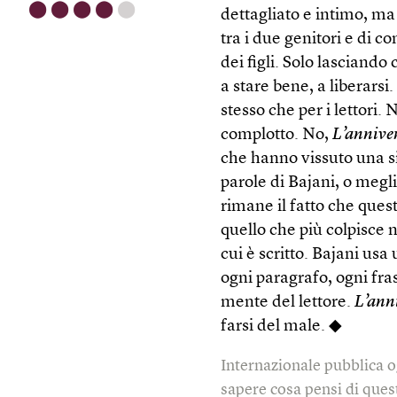
⬤
⬤
⬤
⬤
⬤
dettagliato e intimo, ma 
tra i due genitori e di 
dei figli. Solo lasciand
a stare bene, a liberars
stesso che per i lettori.
complotto. No,
L’annive
che hanno vissuto una si
parole di Bajani, o megli
rimane il fatto che ques
quello che più colpisce 
cui è scritto. Bajani usa
ogni paragrafo, ogni fras
mente del lettore.
L’ann
farsi del male. ◆
Internazionale pubblica o
sapere cosa pensi di quest