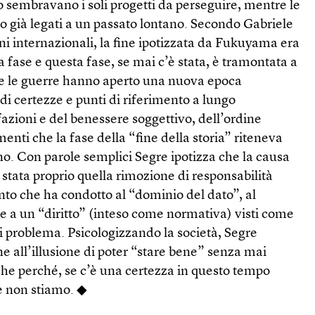
 sembravano i soli progetti da perseguire, mentre le
ano già legati a un passato lontano. Secondo Gabriele
oni internazionali, la fine ipotizzata da Fukuyama era
na fase e questa fase, se mai c’è stata, è tramontata a
e le guerre hanno aperto una nuova epoca
 di certezze e punti di riferimento a lungo
azioni e del benessere soggettivo, dell’ordine
menti che la fase della “fine della storia” riteneva
no. Con parole semplici Segre ipotizza che la causa
 stata proprio quella rimozione di responsabilità
o che ha condotto al “dominio del dato”, al
 a un “diritto” (inteso come normativa) visti come
i problema. Psicologizzando la società, Segre
ne all’illusione di poter “stare bene” senza mai
che perché, se c’è una certezza in questo tempo
ne non stiamo. ◆