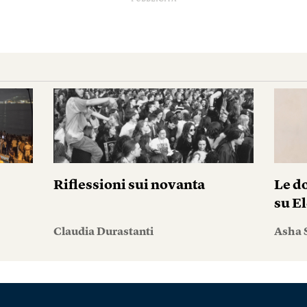
Riflessioni sui novanta
Le do
su El
Claudia Durastanti
Asha 