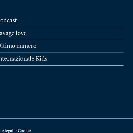
odcast
avage love
ltimo numero
nternazionale Kids
te legali
•
Cookie