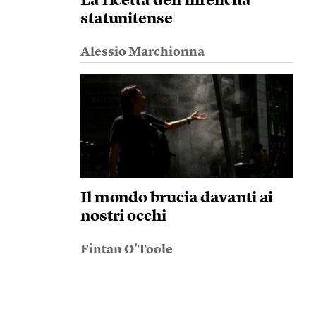
La ricetta dell’infelicità
statunitense
Alessio Marchionna
Il mondo brucia davanti ai
nostri occhi
Fintan O’Toole