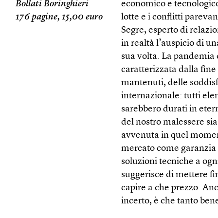
Bollati Boringhieri
economico e tecnologico
176 pagine, 15,00 euro
lotte e i conflitti parev
Segre, esperto di relazi
in realtà l’auspicio di u
sua volta. La pandemia 
caratterizzata dalla fine
mantenuti, delle soddisf
internazionale: tutti ele
sarebbero durati in eter
del nostro malessere sia
avvenuta in quel moment
mercato come garanzia e
soluzioni tecniche a ogn
suggerisce di mettere fi
capire a che prezzo. An
incerto, è che tanto be