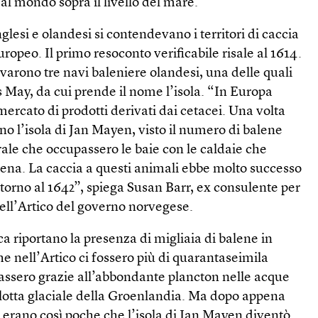
 al mondo sopra il livello del mare.
inglesi e olandesi si contendevano i territori di caccia
uropeo. Il primo resoconto verificabile risale al 1614.
ivarono tre navi baleniere olandesi, una delle quali
 May, da cui prende il nome l’isola. “In Europa
ercato di prodotti derivati dai cetacei. Una volta
ono l’isola di Jan Mayen, visto il numero di balene
rale che occupassero le baie con le caldaie che
lena. La caccia a questi animali ebbe molto successo
intorno al 1642”, spiega Susan Barr, ex consulente per
dell’Artico del governo norvegese.
oca riportano la presenza di migliaia di balene in
e nell’Artico ci fossero più di quarantaseimila
assero grazie all’abbondante plancton nelle acque
alotta glaciale della Groenlandia. Ma dopo appena
 erano così poche che l’isola di Jan Mayen diventò