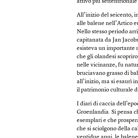
attivo più settentrionale
All’inizio del seicento, 
alle balene nell’Artico e
Nello stesso periodo arr
capitanata da Jan Jacobs
esisteva un importante m
che gli olandesi scoprir
nelle vicinanze, fu natu
bruciavano grasso di ba
all’inizio, ma si esaurì 
il patrimonio culturale 
I diari di caccia dell’ep
Groenlandia. Si pensa ch
esemplari e che prosper
che si sciolgono della c
ventidue anni, le balene