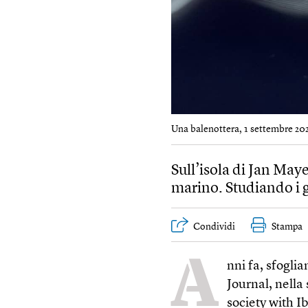
Una balenottera, 1 settembre 202
Sull’isola di Jan May
marino. Studiando i 
Condividi
Stampa
A
nni fa, sfogli
Journal, nella
society with I