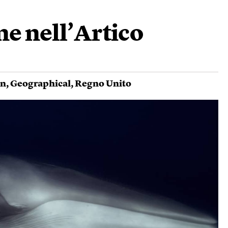
e nell’Artico
on
,
Geographical
,
Regno Unito