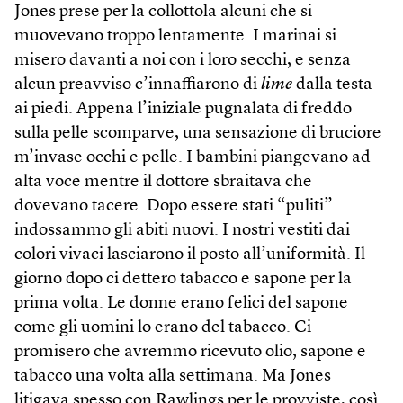
Jones prese per la collottola alcuni che si
muovevano troppo lentamente. I marinai si
misero davanti a noi con i loro secchi, e senza
alcun preavviso c’innaffiarono di
lime
dalla testa
ai piedi. Appena l’iniziale pugnalata di freddo
sulla pelle scomparve, una sensazione di bruciore
m’invase occhi e pelle. I bambini piangevano ad
alta voce mentre il dottore sbraitava che
dovevano tacere. Dopo essere stati “puliti”
indossammo gli abiti nuovi. I nostri vestiti dai
colori vivaci lasciarono il posto all’uniformità. Il
giorno dopo ci dettero tabacco e sapone per la
prima volta. Le donne erano felici del sapone
come gli uomini lo erano del tabacco. Ci
promisero che avremmo ricevuto olio, sapone e
tabacco una volta alla settimana. Ma Jones
litigava spesso con Rawlings per le provviste, così