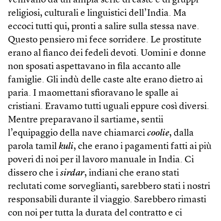
venivano da un’ampia serie di caste e di gruppi
religiosi, culturali e linguistici dell’India. Ma
eccoci tutti qui, pronti a salire sulla stessa nave.
Questo pensiero mi fece sorridere. Le prostitute
erano al fianco dei fedeli devoti. Uomini e donne
non sposati aspettavano in fila accanto alle
famiglie. Gli indù delle caste alte erano dietro ai
paria. I maomettani sfioravano le spalle ai
cristiani. Eravamo tutti uguali eppure così diversi.
Mentre preparavano il sartiame, sentii
l’equipaggio della nave chiamarci
coolie
, dalla
parola tamil
kuli
, che erano i pagamenti fatti ai più
poveri di noi per il lavoro manuale in India. Ci
dissero che i
sirdar
, indiani che erano stati
reclutati come sorveglianti, sarebbero stati i nostri
responsabili durante il viaggio. Sarebbero rimasti
con noi per tutta la durata del contratto e ci