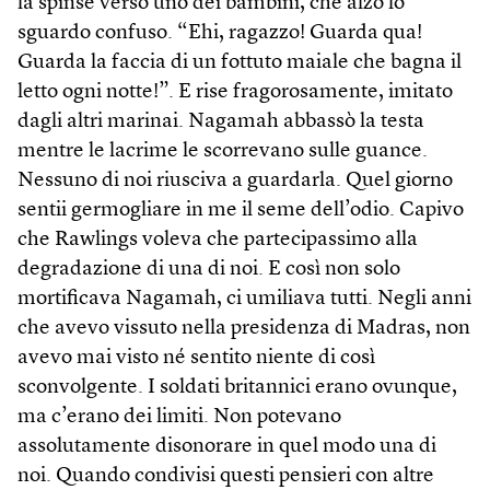
la spinse verso uno dei bambini, che alzò lo
sguardo confuso. “Ehi, ragazzo! Guarda qua!
Guarda la faccia di un fottuto maiale che bagna il
letto ogni notte!”. E rise fragorosamente, imitato
dagli altri marinai. Nagamah abbassò la testa
mentre le lacrime le scorrevano sulle guance.
Nessuno di noi riusciva a guardarla. Quel giorno
sentii germogliare in me il seme dell’odio. Capivo
che Rawlings voleva che partecipassimo alla
degradazione di una di noi. E così non solo
mortificava Nagamah, ci umiliava tutti. Negli anni
che avevo vissuto nella presidenza di Madras, non
avevo mai visto né sentito niente di così
sconvolgente. I soldati britannici erano ovunque,
ma c’erano dei limiti. Non potevano
assolutamente disonorare in quel modo una di
noi. Quando condivisi questi pensieri con altre