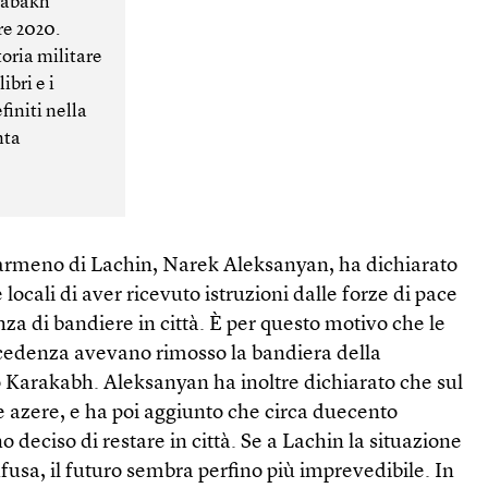
rabakh
re 2020.
toria militare
ibri e i
finiti nella
nta
o armeno di Lachin, Narek Aleksanyan, ha dichiarato
ocali di aver ricevuto istruzioni dalle forze di pace
nza di bandiere in città. È per questo motivo che le
recedenza avevano rimosso la bandiera della
Karakabh. Aleksanyan ha inoltre dichiarato che sul
e azere, e ha poi aggiunto che circa duecento
 deciso di restare in città. Se a Lachin la situazione
usa, il futuro sembra perfino più imprevedibile. In