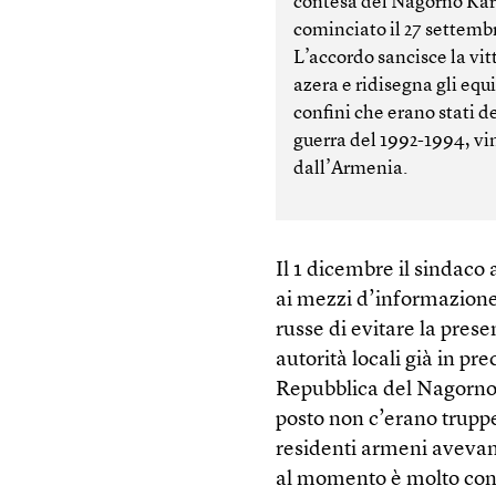
contesa del Nagorno Ka
cominciato il 27 settemb
L’accordo sancisce la vit
azera e ridisegna gli equil
confini che erano stati de
guerra del 1992-1994, vi
dall’Armenia.
Il 1 dicembre il sindac
ai mezzi d’informazione l
russe di evitare la prese
autorità locali già in p
Repubblica del Nagorno 
posto non c’erano trupp
residenti armeni avevano
al momento è molto conf