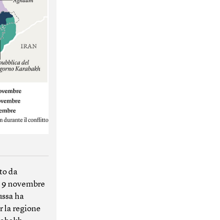
ato da
l 9 novembre
ussa ha
r la regione