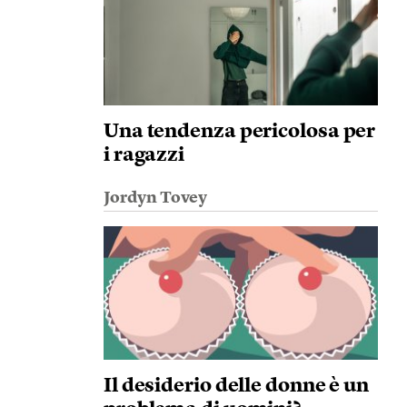
Una tendenza pericolosa per
i ragazzi
Jordyn Tovey
Il desiderio delle donne è un