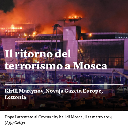
Il ritorno del
terrorismo a Mosca
Kirill Martynov
,
Novaja Gazeta Europe
,
Lettonia
Dopo l’attentato al Crocus city hall di Mosca, il 22 marzo 2024
(
Afp/Getty
)