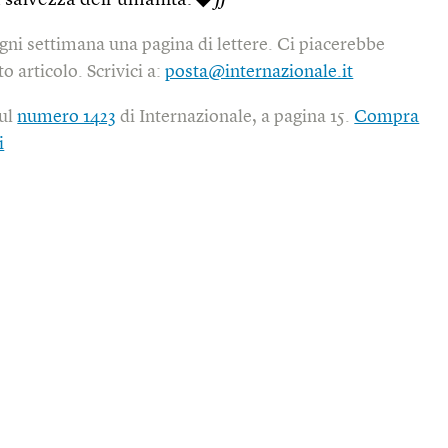
 la salvezza dell’umanità. ◆
ff
gni settimana una pagina di lettere. Ci piacerebbe
o articolo. Scrivici a:
posta@internazionale.it
sul
numero 1423
di Internazionale, a pagina 15.
Compra
i