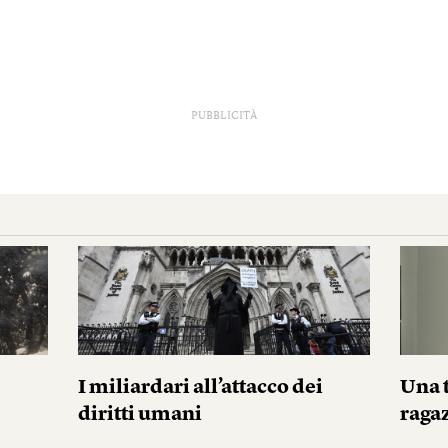
PUBBLICITÀ
I miliardari all’attacco dei
Una 
diritti umani
raga