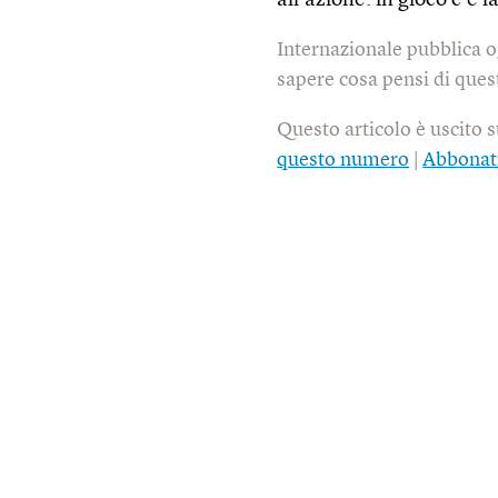
all’azione: in gioco c’è
Internazionale pubblica o
sapere cosa pensi di quest
Questo articolo è uscito 
questo numero
|
Abbonat