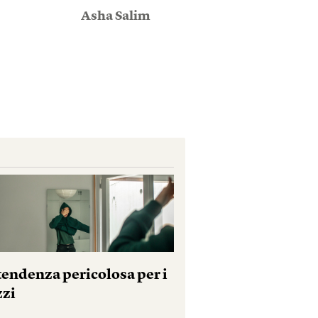
Asha Salim
tendenza pericolosa per i
zzi