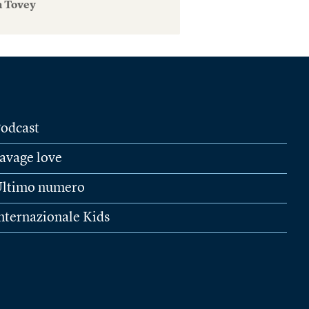
n Tovey
odcast
avage love
ltimo numero
nternazionale Kids