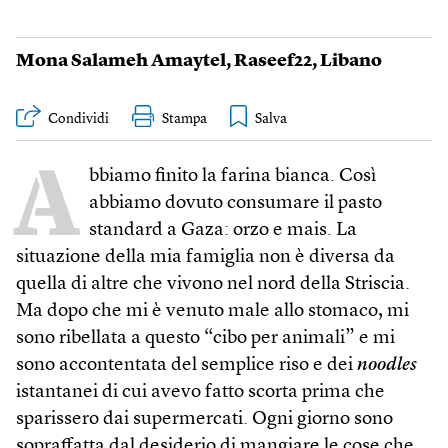
Mona Salameh Amaytel
,
Raseef22
,
Libano
Condividi
Stampa
A
bbiamo finito la farina bianca. Così
abbiamo dovuto consumare il pasto
standard a Gaza: orzo e mais. La
situazione della mia famiglia non è diversa da
quella di altre che vivono nel nord della Striscia.
Ma dopo che mi è venuto male allo stomaco, mi
sono ribellata a questo “cibo per animali” e mi
sono accontentata del semplice riso e dei
noodles
istantanei di cui avevo fatto scorta prima che
sparissero dai supermercati. Ogni giorno sono
sopraffatta dal desiderio di mangiare le cose che