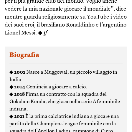
per il più grande club del mondo. Voglio anche
vedere la mia nazionale giocare il mondiale”, dice
mentre guarda religiosamente su YouTube i video
dei suoi eroi, il brasiliano Ronaldinho e l’argentino
Lionel Messi. ◆
ff
Biografia
◆
2001
Nasce a Muggowal, un piccolo villaggio in
India.
◆
2014
Comincia a giocare a calcio.
◆
2018
Firma un contratto con la squadra del
Gokulam Kerala, che gioca nella serie A femminile
indiana.
◆
2021
È la prima calciatrice indiana a giocare una
partita della Champions league femminile con la
squadra dell’Apollon Ladies, campione di Cipro.