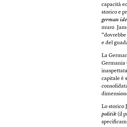
capacità e
storico e p
german ide
muro. Jame
“dovrebbe a
e del guad
La Germani
Germania O
inaspettata
capitale è 
consolidata
dimensione
Lo storico
politik
(il 
specificam