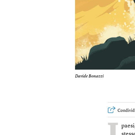
Davide Bonazzi
Condivid
I
paesi
stess