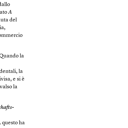
dallo
lato
A
duta del
ia,
 commercio
 Quando la
dentali, la
visa, e si è
valso la
hafts­
 A questo ha