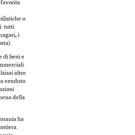
 favorita
ilistiche o
: tutti
agari, i
orta).
e di beni e
ommerciali
siasi altro
 ha venduto
azioni
 meno della
ermania ha
ontiera.