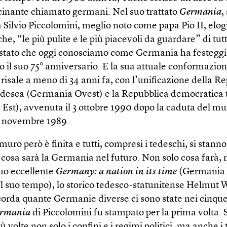
cinante chiamato germani. Nel suo trattato
Germania
,
 Silvio Piccolomini, meglio noto come papa Pio II, elog
che, “le più pulite e le più piacevoli da guardare” di tu
 stato che oggi conosciamo come Germania ha festeggia
 il suo 75° anniversario. E la sua attuale conformazio
e risale a meno di 34 anni fa, con l’unificazione della R
edesca (Germania Ovest) e la Repubblica democratica
Est), avvenuta il 3 ottobre 1990 dopo la caduta del mu
 9 novembre 1989.
muro però è finita e tutti, compresi i tedeschi, si stanno
cosa sarà la Germania nel futuro. Non solo cosa farà,
suo eccellente
Germany: a nation in its time
(Germania:
l suo tempo), lo storico tedesco-statunitense Helmut 
icorda quante Germanie diverse ci sono state nei cinque
rmania
di Piccolomini fu stampato per la prima volta.
ù volte non solo i confini e i regimi politici, ma anche i t