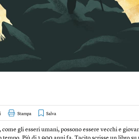
i
Stampa
, come gli esseri umani, possono essere vecchi e giovan
o tempo. Più di 1.900 anni fa, Tacito scrisse un libro su