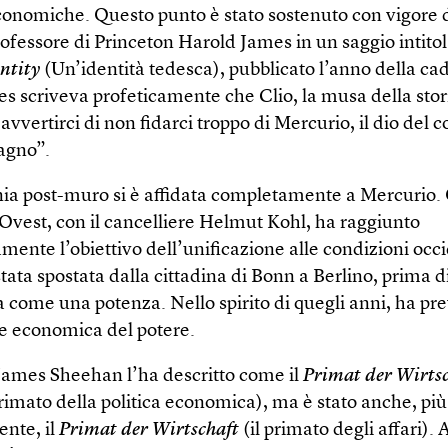
conomiche. Questo punto è stato sostenuto con vigore 
rofessore di Princeton Harold James in un saggio intito
ntity
(Un’identità tedesca), pubblicato l’anno della ca
s scriveva profeticamente che Clio, la musa della stor
vvertirci di non fidarci troppo di Mercurio, il dio del
agno”.
a post-muro si è affidata completamente a Mercurio.
vest, con il cancelliere Helmut Kohl, ha raggiunto
mente l’obiettivo dell’unificazione alle condizioni occi
stata spostata dalla cittadina di Bonn a Berlino, prima di
 come una potenza. Nello spirito di quegli anni, ha pre
 economica del potere.
 James Sheehan l’ha descritto come il
Primat der Wirtsc
primato della politica economica), ma è stato anche, più
ente, il
Primat der Wirtschaft
(il primato degli affari).