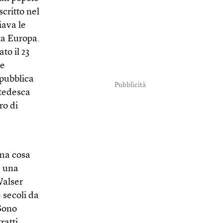
 scritto nel
iava le
tta Europa.
to il 23
ne
epubblica
Pubblicità
 tedesca
ro di
 ma cosa
 una
Walser
 secoli da
 Sono
ratti