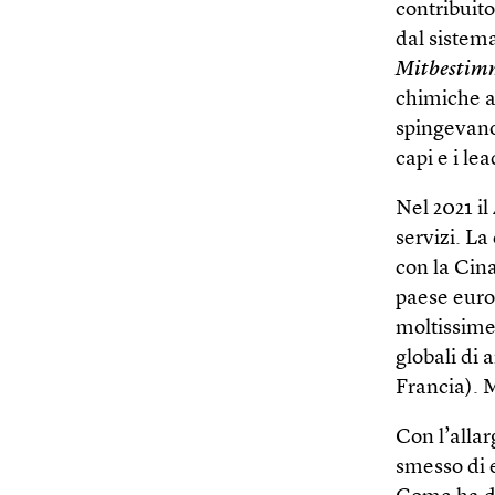
contribuito
dal sistema
Mitbestim
chimiche a 
spingevano
capi e i le
Nel 2021 il
servizi. La
con la Cina
paese euro
moltissime 
globali di 
Francia). M
Con l’alla
smesso di e