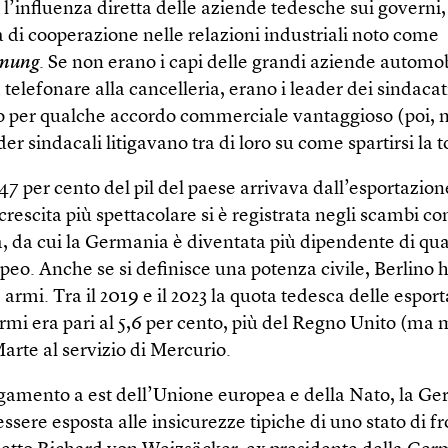
 l’influenza diretta delle aziende tedesche sui governi,
 di cooperazione nelle relazioni industriali noto come
mung
. Se non erano i capi delle grandi aziende automob
telefonare alla cancelleria, erano i leader dei sindacati
 per qualche accordo commerciale vantaggioso (poi, m
ader sindacali litigavano tra di loro su come spartirsi la t
 47 per cento del pil del paese arrivava dall’esportazion
 crescita più spettacolare si è registrata negli scambi c
, da cui la Germania è diventata più dipendente di qual
peo. Anche se si definisce una potenza civile, Berlino
armi. Tra il 2019 e il 2023 la quota tedesca delle esport
armi era pari al 5,6 per cento, più del Regno Unito (ma
arte al servizio di Mercurio.
rgamento a est dell’Unione europea e della Nato, la G
ssere esposta alle insicurezze tipiche di uno stato di fr