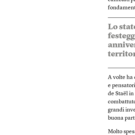
fondamenta
Lo sta
festegg
anniver
territo
A volte ha 
e pensatori
de Staël in
combattuto 
grandi inve
buona parte
Molto spess