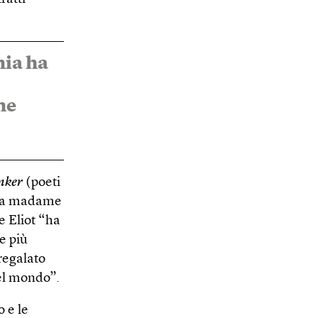
nia ha
ne
nker
(poeti
a da madame
 Eliot “ha
e più
 regalato
del mondo”.
o e le