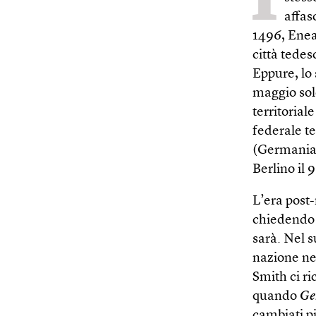
affas
1496, Enea
città tedes
Eppure, lo
maggio solo
territorial
federale t
(Germania 
Berlino il
L’era post-
chiedendo 
sarà. Nel 
nazione ne
Smith ci r
quando
Ge
cambiati pi