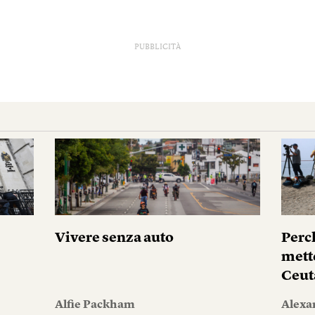
PUBBLICITÀ
i
Vivere senza auto
Perc
mett
Ceut
Alfie Packham
Alexa