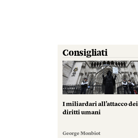
Consigliati
I miliardari all’attacco de
diritti umani
George Monbiot