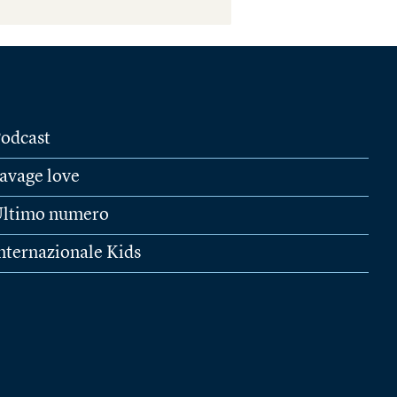
odcast
avage love
ltimo numero
nternazionale Kids