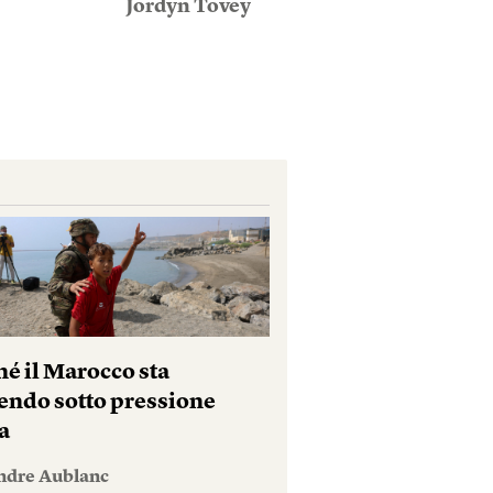
Jordyn Tovey
hé il Marocco sta
endo sotto pressione
a
ndre Aublanc