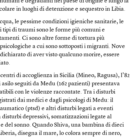
 inumani e degradanti nel paese di origine e lungo la
icolare in luoghi di detenzione e sequestro in Libia.
cqua, le pessime condizioni igieniche sanitarie, le
ri tipi di traumi sono le forme più comuni e
tamenti. Ci sono altre forme di tortura più
a psicologiche a cui sono sottoposti i migranti. Nove
dichiarato di aver visto qualcuno morire, essere
iato.
centri di accoglienza in Sicilia (Mineo, Ragusa), l’82
i asilo seguiti da Medu (162 pazienti) presentava
tibili con le violenze raccontate. Tra i disturbi
gistrati dai medici e dagli psicologi di Medu: il
raumatico (ptsd) e altri disturbi legati a eventi
disturbi depressivi, somatizzazioni legate al
a e del sonno. Quando Shiva, una bambina di dieci
iberia, disegna il mare, lo colora sempre di nero,