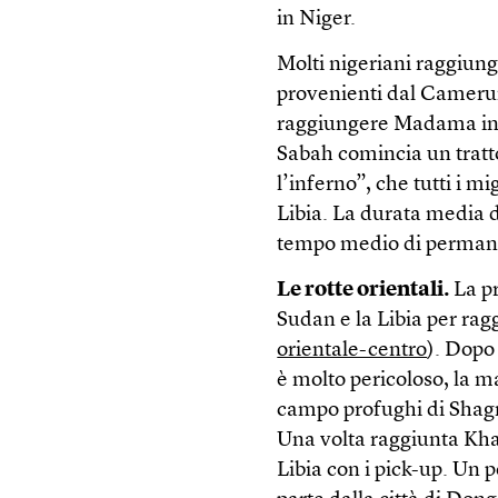
in Niger.
Molti nigeriani raggiung
provenienti dal Camerun
raggiungere Madama in N
Sabah comincia un tratto
l’inferno”, che tutti i m
Libia. La durata media de
tempo medio di permanen
Le rotte orientali.
La pr
Sudan e la Libia per raggi
orientale-centro
). Dopo 
è molto pericoloso, la m
campo profughi di Shagr
Una volta raggiunta Khar
Libia con i pick-up. Un p