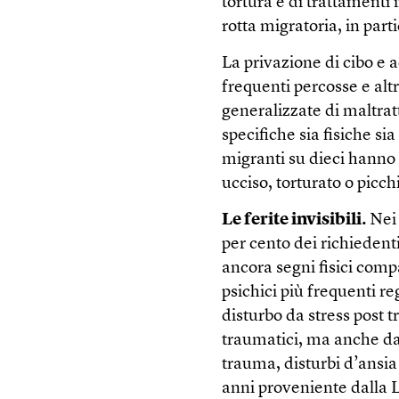
tortura e di trattamenti
rotta migratoria, in part
La privazione di cibo e a
frequenti percosse e alt
generalizzate di maltrat
specifiche sia fisiche si
migranti su dieci hanno 
ucciso, torturato o picch
Le ferite invisibili.
Nei 
per cento dei richiedent
ancora segni fisici compa
psichici più frequenti re
disturbo da stress post t
traumatici, ma anche da 
trauma, disturbi d’ansi
anni proveniente dalla L