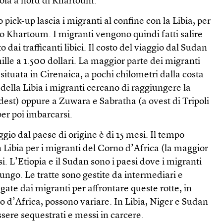
gola a nord di Khartoum.
ick-up lascia i migranti al confine con la Libia, per
so Khartoum. I migranti vengono quindi fatti salire
o dai trafficanti libici. Il costo del viaggio dal Sudan
mille a 1.500 dollari. La maggior parte dei migranti
ituata in Cirenaica, a pochi chilometri dalla costa
ella Libia i migranti cercano di raggiungere la
dest) oppure a Zuwara e Sabratha (a ovest di Tripoli
 per poi imbarcarsi.
gio dal paese di origine è di 15 mesi. Il tempo
Libia per i migranti del Corno d’Africa (la maggior
esi. L’Etiopia e il Sudan sono i paesi dove i migranti
lungo. Le tratte sono gestite da intermediari e
gate dai migranti per affrontare queste rotte, in
o d’Africa, possono variare. In Libia, Niger e Sudan
ssere sequestrati e messi in carcere.