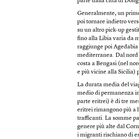
parte dalla città di Don
Generalmente, un primo p
poi tornare indietro ver
su un altro pick-up gestit
fino alla Libia varia da 
raggiunge poi Agedabia s
mediterranea. Dal nord d
costa a Bengasi (nel nor
e più vicine alla Sicilia)
La durata media del viag
medio di permanenza in 
parte eritrei) è di tre m
eritrei rimangono più a 
trafficanti. La somme pa
genere più alte dal Corn
i migranti rischiano di e