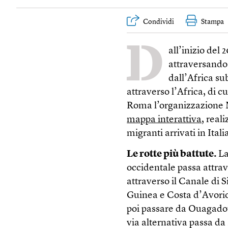
Condividi
Stampa
D
all’inizio del 
attraversando 
dall’Africa su
attraverso l’Africa, di cu
Roma l’organizzazione M
mappa interattiva
, real
migranti arrivati in Ital
Le rotte più battute.
La
occidentale passa attrave
attraverso il Canale di Si
Guinea e Costa d’Avorio
poi passare da Ouagadou
via alternativa passa da