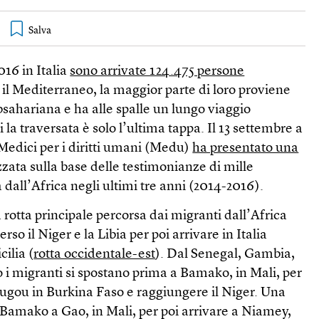
2016 in Italia
sono arrivate 124.475 persone
il Mediterraneo, la maggior parte di loro proviene
bsahariana e ha alle spalle un lungo viaggio
i la traversata è solo l’ultima tappa. Il 13 settembre a
edici per i diritti umani (Medu)
ha presentato una
izzata sulla base delle testimonianze di mille
ia dall’Africa negli ultimi tre anni (2014-2016).
 rotta principale percorsa dai migranti dall’Africa
rso il Niger e la Libia per poi arrivare in Italia
cilia (
rotta occidentale-est
). Dal Senegal, Gambia,
 i migranti si spostano prima a Bamako, in Mali, per
gou in Burkina Faso e raggiungere il Niger. Una
 Bamako a Gao, in Mali, per poi arrivare a Niamey,