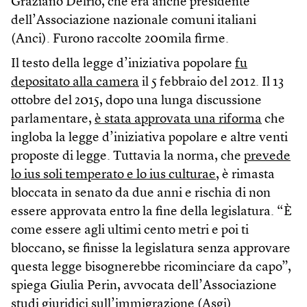
Graziano Delrio, che era anche presidente
dell’Associazione nazionale comuni italiani
(Anci). Furono raccolte 200mila firme.
Il testo della legge d’iniziativa popolare
fu
depositato alla camera
il 5 febbraio del 2012. Il 13
ottobre del 2015, dopo una lunga discussione
parlamentare,
è stata approvata una riforma
che
ingloba la legge d’iniziativa popolare e altre venti
proposte di legge. Tuttavia la norma, che
prevede
lo ius soli temperato e lo ius culturae
, è rimasta
bloccata in senato da due anni e rischia di non
essere approvata entro la fine della legislatura. “È
come essere agli ultimi cento metri e poi ti
bloccano, se finisse la legislatura senza approvare
questa legge bisognerebbe ricominciare da capo”,
spiega Giulia Perin, avvocata dell’Associazione
studi giuridici sull’immigrazione (Asgi).