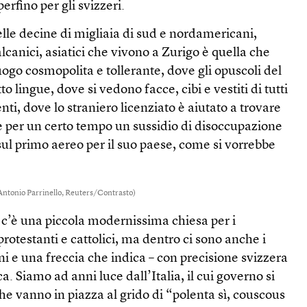
rfino per gli svizzeri.
lle decine di migliaia di sud e nordamericani,
balcanici, asiatici che vivono a Zurigo è quella che
luogo cosmopolita e tollerante, dove gli opuscoli del
to lingue, dove si vedono facce, cibi e vestiti di tutti
inenti, dove lo straniero licenziato è aiutato a trovare
e per un certo tempo un sussidio di disoccupazione
ul primo aereo per il suo paese, come si vorrebbe
(Antonio Parrinello, Reuters/Contrasto)
 c’è una piccola modernissima chiesa per i
 protestanti e cattolici, ma dentro ci sono anche i
i e una freccia che indica – con precisione svizzera
a. Siamo ad anni luce dall’Italia, il cui governo si
che vanno in piazza al grido di “polenta sì, couscous