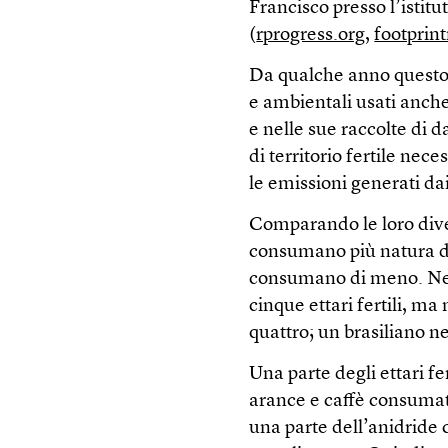
Francisco presso l’istit
(
rprogress.org
,
footprin
Da qualche anno questo 
e ambientali usati anch
e nelle sue raccolte di d
di territorio fertile nece
le emissioni generati da
Comparando le loro dive
consumano più natura di 
consumano di meno. Negl
cinque ettari fertili, m
quattro; un brasiliano n
Una parte degli ettari fe
arance e caffè consumati
una parte dell’anidride