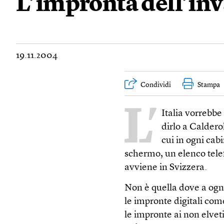
L’impronta dell’in
19.11.2004
Condividi
Stampa
L’
Italia vorrebbe
dirlo a Calderol
cui in ogni cab
schermo, un elenco tele
avviene in Svizzera.
Non è quella dove a og
le impronte digitali co
le impronte ai non elvet