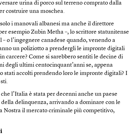
versare urina di porco sul terreno comprato dalla
r costruire una moschea.
solo i manovali albanesi ma anche il direttore
 per esempio Zubin Metha –, lo scrittore statunitense
l – o l’ingegnere canadese quando, venendo a
ranno un poliziotto a prendergli le impronte digitali
 in carcere? Come si sarebbero sentiti le decine di
iani degli ultimi centocinquant’anni se, appena
ro stati accolti prendendo loro le impronte digitali? I
sti.
che l’Italia è stata per decenni anche un paese
e della delinquenza, arrivando a dominare con le
sa Nostra il mercato criminale più competitivo,
i