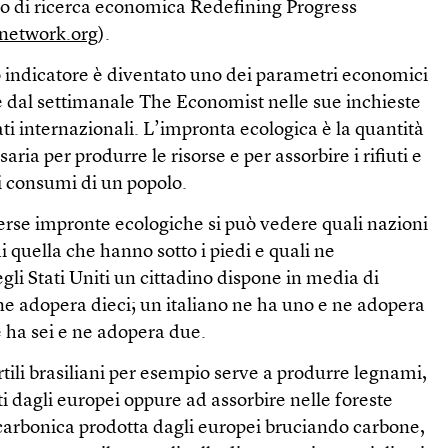
uto di ricerca economica Redefining Progress
tnetwork.org
).
indicatore è diventato uno dei parametri economici
e dal settimanale The Economist nelle sue inchieste
ati internazionali. L’impronta ecologica è la quantità
ssaria per produrre le risorse e per assorbire i rifiuti e
i consumi di un popolo.
rse impronte ecologiche si può vedere quali nazioni
quella che hanno sotto i piedi e quali ne
i Stati Uniti un cittadino dispone in media di
a ne adopera dieci; un italiano ne ha uno e ne adopera
e ha sei e ne adopera due.
rtili brasiliani per esempio serve a produrre legnami,
 dagli europei oppure ad assorbire nelle foreste
 carbonica prodotta dagli europei bruciando carbone,