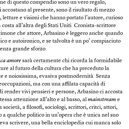
ne di questo compendio sono un vero regalo,
i accostano al presente, sono il risultato di mezzo
i, letture e visioni che hanno portato l’autore, curioso
 costa all’altra degli Stati Uniti. Cronista-scrittore
estimone che attore, Arbasino è leggero anche quando
ico e autoironico, e se talvolta è un po’ compiaciuto
senza grande sforzo.
ca amore
sarà certamente chi ricorda la formidabile
rture al futuro della cultura che ha preceduto la
te e noiosissima, evasiva postmodernità. Senza
reoccupazioni, ma con una affilata capacità di
di render vivi pensieri e persone, Arbasino ci accosta
tessa attenzione all’alto e al basso, al
main­stream
e
 società, a filosofi, sociologi, scrittori, critci, attori,
no a qualche politico in un’opera che è unica nel suo
teva scrivere, una bella enciclopedia cui manca solo