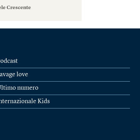
ele Crescente
odcast
avage love
ltimo numero
nternazionale Kids