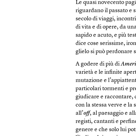
Le quasi novecento pagi
riguardano il passato e s
secolo di viaggi, incontr
di vita e di opere, da una
sapido e acuto, e più t
dice cose serissime, iron
glielo si può perdonare 
A godere di più di
Ameri
varietà e le infinite ape
mutazione e l’appiatten
particolari tormenti e p
giudicare e raccontare, 
con la stessa verve e la s
all’
off
, al paesaggio e alla
registi, cantanti e perfi
genere e che solo lui po