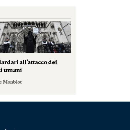
iardari all’attacco dei
tti umani
e Monbiot