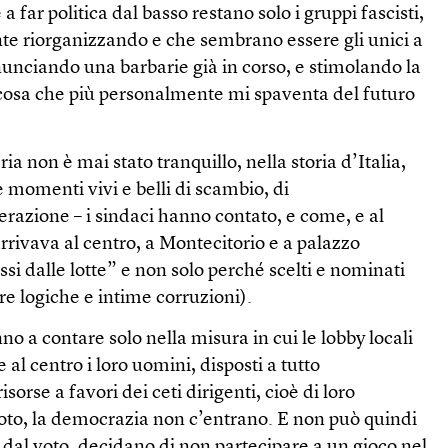
e a far politica dal basso restano solo i gruppi fascisti,
te riorganizzando e che sembrano essere gli unici a
nunciando una barbarie già in corso, e stimolando la
a cosa che più personalmente mi spaventa del futuro
ria non è mai stato tranquillo, nella storia d’Italia,
momenti vivi e belli di scambio, di
erazione – i sindaci hanno contato, e come, e al
 arrivava al centro, a Montecitorio e a palazzo
 dalle lotte” e non solo perché scelti e nominati
e logiche e intime corruzioni).
o a contare solo nella misura in cui le lobby locali
al centro i loro uomini, disposti a tutto
sorse a favori dei ceti dirigenti, cioè di loro
voto, la democrazia non c’entrano. E non può quindi
 dal voto, decidano di non partecipare a un gioco nel