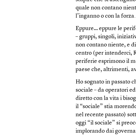
quale non contano nient
l’inganno o con la forza.
Eppure… eppure le perif
– gruppi, singoli, iniziat
non contano niente, e di
centro (per intenderci, 
periferie esprimono il me
paese che, altrimenti, a
Ho sognato in passato c
sociale – da operatori ed
diretto con la vita i bi
il “sociale” stia morendo
nel recente passato) sotto
oggi “il sociale” si preo
implorando dai governan