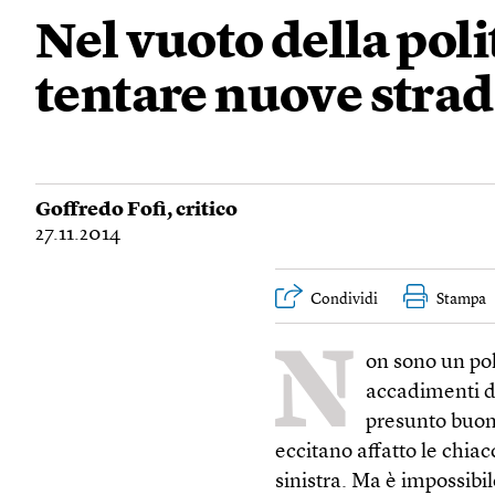
Nel vuoto della pol
tentare nuove stra
Goffredo Fofi
, critico
27.11.2014
Condividi
Stampa
N
on sono un pol
accadimenti del
presunto buon
eccitano affatto le chia
sinistra. Ma è impossibil