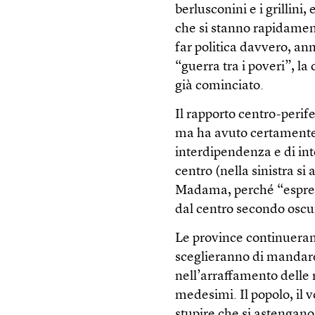
berlusconini e i grillini, 
che si stanno rapidamen
far politica davvero, an
“guerra tra i poveri”, l
già cominciato.
Il rapporto centro-perife
ma ha avuto certamente 
interdipendenza e di int
centro (nella sinistra si
Madama, perché “espressi
dal centro secondo oscur
Le province continuerann
sceglieranno di mandare 
nell’arraffamento delle ri
medesimi. Il popolo, il 
stupire che si astengano