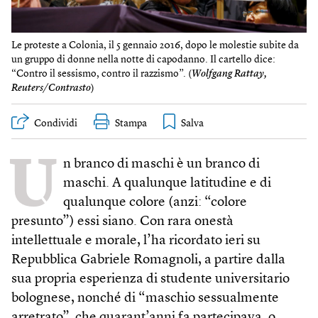
Le proteste a Colonia, il 5 gennaio 2016, dopo le molestie subite da
un gruppo di donne nella notte di capodanno. Il cartello dice:
“Contro il sessismo, contro il razzismo”. (
Wolfgang Rattay,
Reuters/Contrasto
)
Condividi
Stampa
U
n branco di maschi è un branco di
maschi. A qualunque latitudine e di
qualunque colore (anzi: “colore
presunto”) essi siano. Con rara onestà
intellettuale e morale, l’ha ricordato ieri su
Repubblica Gabriele Romagnoli, a partire dalla
sua propria esperienza di studente universitario
bolognese, nonché di “maschio sessualmente
arretrato”, che quarant’anni fa partecipava, o