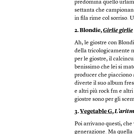
predomina quello urlame
settanta che campionano
in fila rime col sorriso.
2. Blondie,
Girlie girlie
Ah, le giostre con Blond
della tricologicamente
per le giostre, il calcinc
benissimo che lei si mat
producer che piacciono ai
diverte il suo album fre
e altri più rock fm e alt
giostre sono per gli scem
3.
Vegetable G
,
L’aritm
Poi arrivano questi, che
generazione. Ma quella 