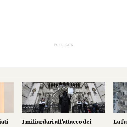
PUBBLICITÀ
iati
I miliardari all’attacco dei
La fu