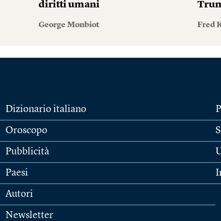
diritti umani
Tru
George Monbiot
Fred 
Dizionario italiano
P
Oroscopo
S
Pubblicità
U
Paesi
I
Autori
Newsletter