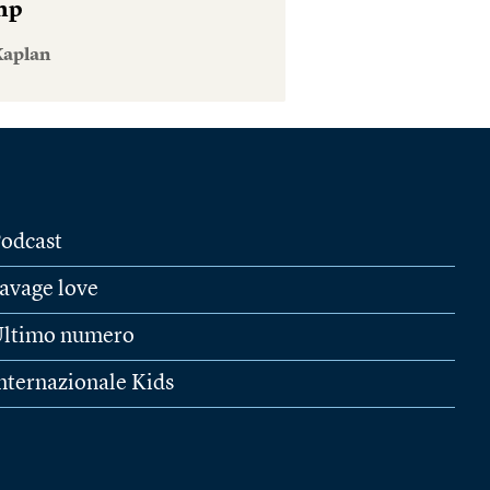
mp
Kaplan
odcast
avage love
ltimo numero
nternazionale Kids