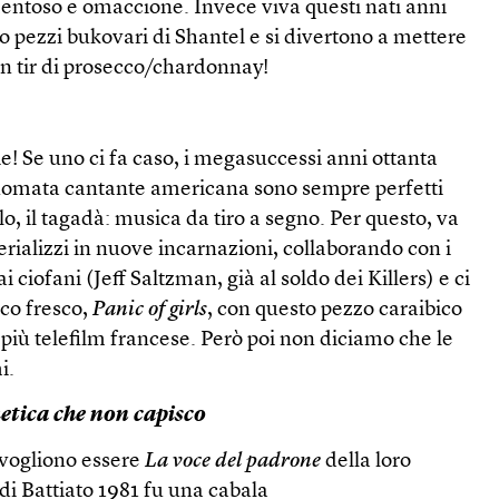
ntoso e omaccione. Invece viva questi nati anni
 pezzi bukovari di Shantel e si divertono a mettere
 Un tir di prosecco/chardonnay!
ie! Se uno ci fa caso, i megasuccessi anni ottanta
 nomata cantante americana sono sempre perfetti
ulo, il tagadà: musica da tiro a segno. Per questo, va
erializzi in nuove incarnazioni, collaborando con i
 ciofani (Jeff Saltzman, già al soldo dei Killers) e ci
sco fresco,
Panic of girls
, con questo pezzo caraibico
ri più telefilm francese. Però poi non diciamo che le
i.
etica che non capisco
 vogliono essere
La voce del padrone
della loro
di Battiato 1981 fu una cabala