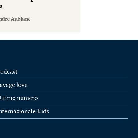
a
ndre Aublanc
odcast
avage love
ltimo numero
nternazionale Kids