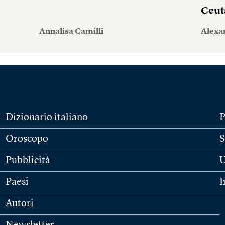
Ceut
Annalisa Camilli
Alexa
Dizionario italiano
P
Oroscopo
S
Pubblicità
U
Paesi
I
Autori