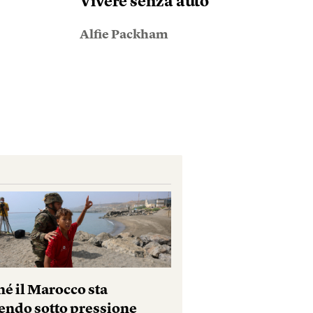
Vivere senza auto
Alfie Packham
hé il Marocco sta
endo sotto pressione