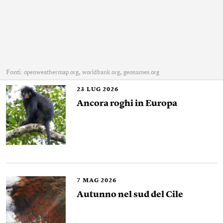
Fonti:
,
,
openweathermap.org
worldbank.org
geonames.org
23
LUG 2026
Ancora roghi in Europa
7
MAG 2026
Autunno nel sud del Cile