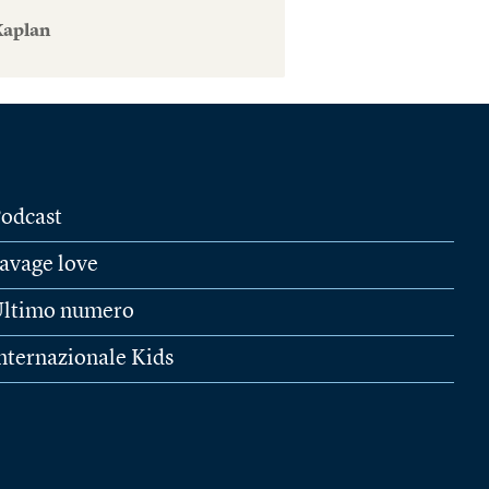
Kaplan
odcast
avage love
ltimo numero
nternazionale Kids