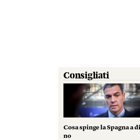
Consigliati
Cosa spinge la Spagna a d
no