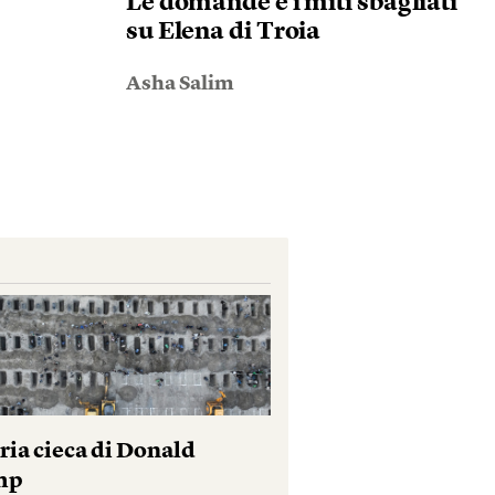
Le domande e i miti sbagliati
su Elena di Troia
Asha Salim
ria cieca di Donald
mp