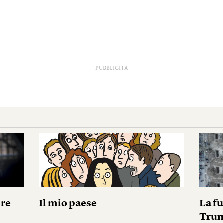
PUBBLICITÀ
ire
Il mio paese
La fu
Tru