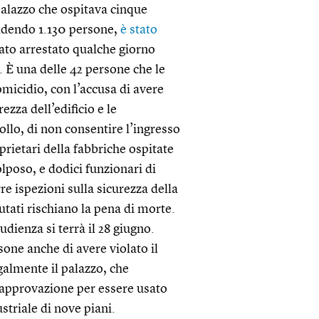
 palazzo che ospitava cinque
ccidendo 1.130 persone,
è stato
tato arrestato qualche giorno
a. È una delle 42 persone che le
micidio, con l’accusa di avere
rezza dell’edificio e le
ollo, di non consentire l’ingresso
oprietari della fabbriche ospitate
olposo, e dodici funzionari di
e ispezioni sulla sicurezza della
utati rischiano la pena di morte.
dienza si terrà il 28 giugno.
sone anche di avere violato il
galmente il palazzo, che
l’approvazione per essere usato
triale di nove piani.