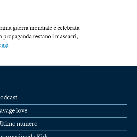
a prima guerra mondiale è celebrata
la propaganda restano i massacri,
eggi
odcast
avage love
ltimo numero