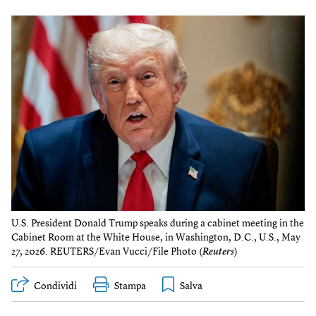
U.S. President Donald Trump speaks during a cabinet meeting in the
Cabinet Room at the White House, in Washington, D.C., U.S., May
27, 2026. REUTERS/Evan Vucci/File Photo (
Reuters
)
Condividi
Stampa