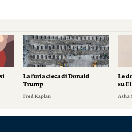
si
La furia cieca di Donald
Le do
Trump
su El
Fred Kaplan
Asha 