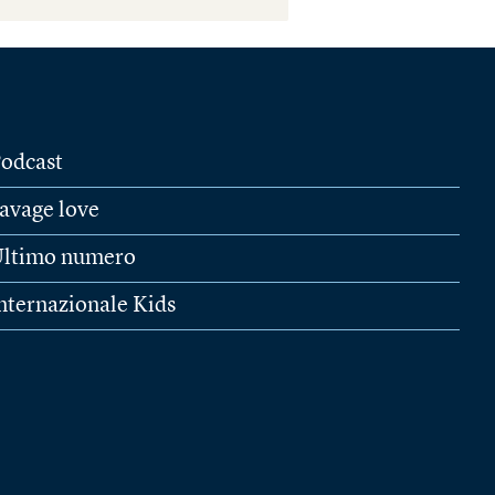
odcast
avage love
ltimo numero
nternazionale Kids