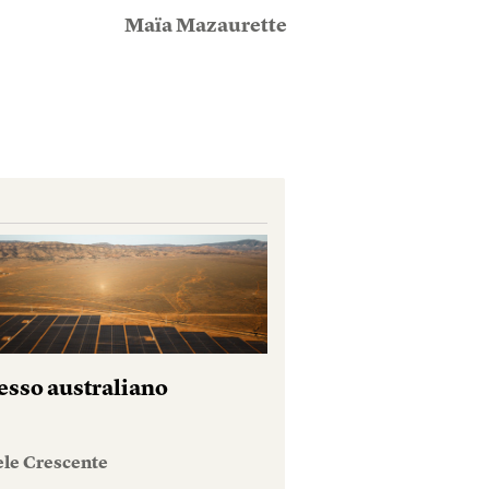
Maïa Mazaurette
esso australiano
ele Crescente