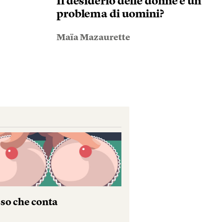
Il desiderio delle donne è un
problema di uomini?
Maïa Mazaurette
sso che conta