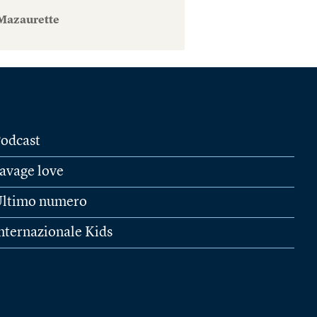
Mazaurette
odcast
avage love
ltimo numero
nternazionale Kids