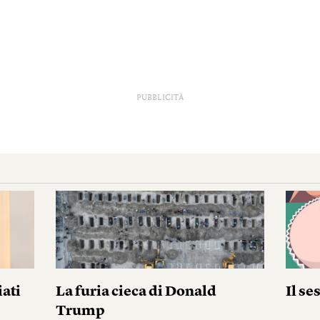
PUBBLICITÀ
iati
La furia cieca di Donald
Il se
Trump