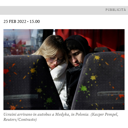
PUBBLICITÀ
25 FEB 2022
15.00
Ucraini arrivano in autobus a Medyka, in Polonia. (
Kacper Pempel,
Reuters/Contrasto
)