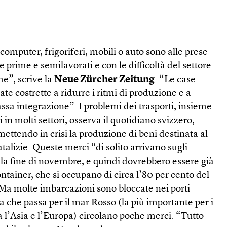
computer, frigoriferi, mobili o auto sono alle prese
 prime e semilavorati e con le difficoltà del settore
me”, scrive la
Neue Zürcher Zeitung
. “Le case
te costrette a ridurre i ritmi di produzione e a
assa integrazione”. I problemi dei trasporti, insieme
i in molti settori, osserva il quotidiano svizzero,
ettendo in crisi la produzione di beni destinata al
atalizie. Queste merci “di solito arrivano sugli
o la fine di novembre, e quindi dovrebbero essere già
ontainer, che si occupano di circa l’80 per cento del
a molte imbarcazioni sono bloccate nei porti
ta che passa per il mar Rosso (la più importante per i
a l’Asia e l’Europa) circolano poche merci. “Tutto