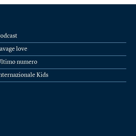
odcast
avage love
ltimo numero
nternazionale Kids