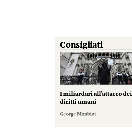
Consigliati
I miliardari all’attacco de
diritti umani
George Monbiot