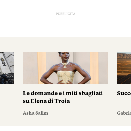
PUBBLICITÀ
i
Le domande e i miti sbagliati
Succ
su Elena di Troia
Asha Salim
Gabri