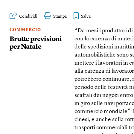
Condividi
Stampa
COMMERCIO
“Da mesi i produttori di 
Brutte previsioni
con la carenza di materie
per Natale
delle spedizioni maritti
automobilistiche sono sta
mettere i lavoratori in c
alla carenza di lavorator
potrebbero continuare, m
periodo delle festività n
scaffali dei negozi entr
in giro sulle navi portac
commercio mondiale”. M
cinesi, e anche sulla rot
trasporti commerciali tr