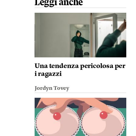
Leggi anche
Una tendenza pericolosa per
i ragazzi
Jordyn Tovey