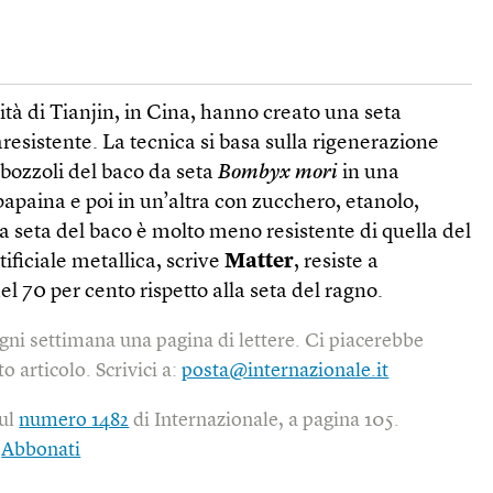
sità di Tianjin, in Cina, hanno creato una seta
raresistente. La tecnica si basa sulla rigenerazione
 bozzoli del baco da seta
Bombyx mori
in una
apaina e poi in un’altra con zucchero, etanolo,
la seta del baco è molto meno resistente di quella del
ificiale metallica, scrive
Matter
, resiste a
del 70 per cento rispetto alla seta del ragno.
gni settimana una pagina di lettere. Ci piacerebbe
o articolo. Scrivici a:
posta@internazionale.it
sul
numero 1482
di Internazionale, a pagina 105.
|
Abbonati