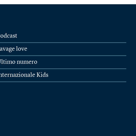
odcast
avage love
ltimo numero
nternazionale Kids