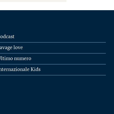
odcast
avage love
ltimo numero
nternazionale Kids