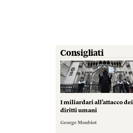
Consigliati
I miliardari all’attacco de
diritti umani
George Monbiot