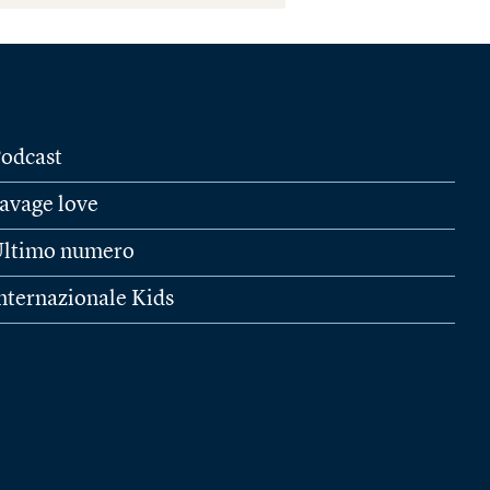
odcast
avage love
ltimo numero
nternazionale Kids