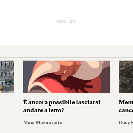
PUBBLICITÀ
È ancora possibile lasciarsi
Memo
andare a letto?
canc
Maïa Mazaurette
Rosy S