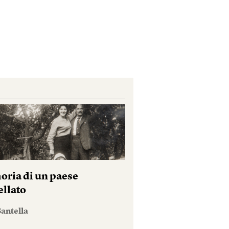
ria di un paese
ellato
antella