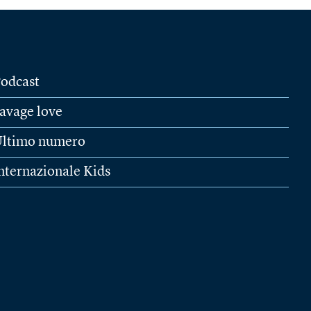
odcast
avage love
ltimo numero
nternazionale Kids