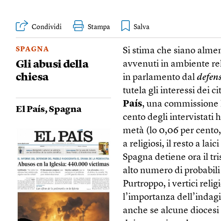
Condividi
Stampa
SPAGNA
Si stima che siano almen
Gli abusi della
avvenuti in ambiente reli
chiesa
in parlamento dal
defens
tutela gli interessi dei 
País
, una commissione h
El País
,
Spagna
cento degli intervistati 
metà (lo 0,06 per cento,
a religiosi, il resto a la
Spagna detiene ora il tri
alto numero di probabili 
Purtroppo, i vertici reli
l’importanza dell’indagi
anche se alcune diocesi 