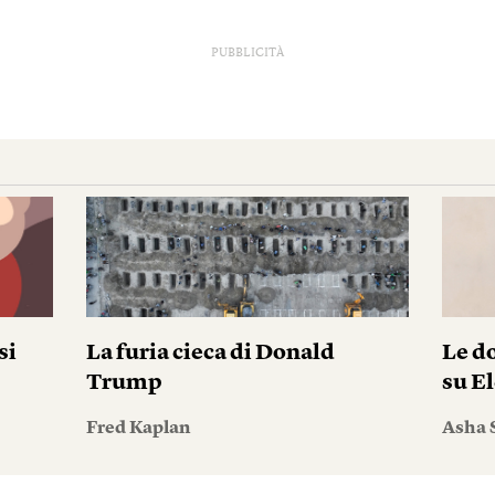
PUBBLICITÀ
si
La furia cieca di Donald
Le do
Trump
su El
Fred Kaplan
Asha 