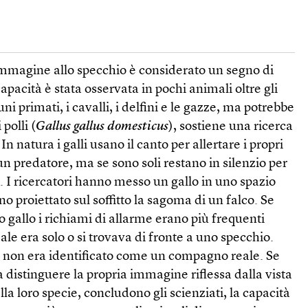
immagine allo specchio è considerato un segno di
pacità è stata osservata in pochi animali oltre gli
uni primati, i cavalli, i delfini e le gazze, ma potrebbe
polli (
Gallus gallus domesticus
), sostiene una ricerca
. In natura i galli usano il canto per allertare i propri
un predatore, ma se sono soli restano in silenzio per
e. I ricercatori hanno messo un gallo in uno spazio
o proiettato sul soffitto la sagoma di un falco. Se
tro gallo i richiami di allarme erano più frequenti
ale era solo o si trovava di fronte a uno specchio.
so non era identificato come un compagno reale. Se
a distinguere la propria immagine riflessa dalla vista
la loro specie, concludono gli scienziati, la capacità