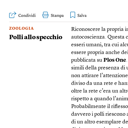
Condividi
Stampa
ZOOLOGIA
Riconoscere la propria 
Polli allo specchio
autocoscienza. Questa ca
esseri umani, tra cui alc
essere propria anche dei 
pubblicata su
Plos One
simili della presenza di 
non attirare l’attenzion
diviso da una rete e hann
oltre la rete c’era un al
rispetto a quando l’anim
Probabilmente il rifles
davvero i polli riescono 
di un altro esemplare del