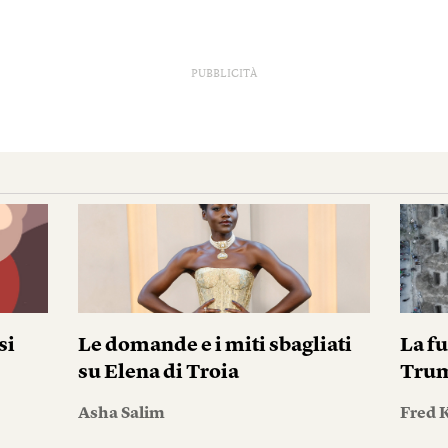
PUBBLICITÀ
si
Le domande e i miti sbagliati
La fu
su Elena di Troia
Tru
Asha Salim
Fred 