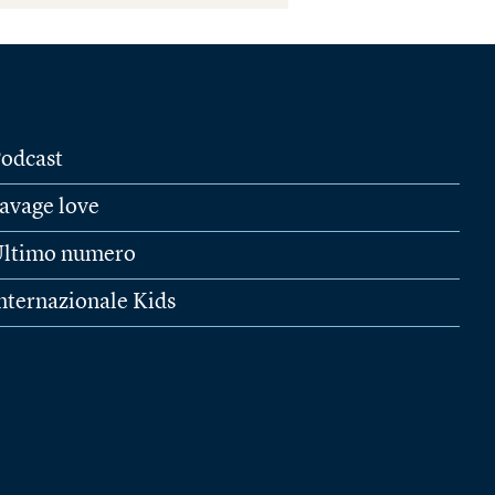
odcast
avage love
ltimo numero
nternazionale Kids