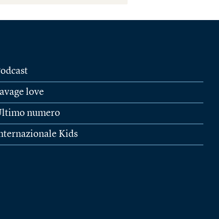
odcast
avage love
ltimo numero
nternazionale Kids