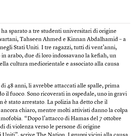
a sparato a tre studenti universitari di origine
wartani, Tahseen Ahmed e Kinnan Abdalhamid – a
gli Stati Uniti. I tre ragazzi, tutti di vent’anni,
in arabo, due di loro indossavano la kefiah, un
ella cultura mediorientale e associato alla causa
i 48 anni, li avrebbe attaccati alle spalle, prima
o il fuoco. Sono ricoverati in ospedale, uno in gravi
è stato arrestato. La polizia ha detto che il
ncora chiaro, mentre molti attivisti danno la colpa
lamofobia. “Dopo l’attacco di Hamas del 7 ottobre
di di violenza verso le persone di origine
 Uniti”, scrive The Nation. I gruppi vicini alla causa