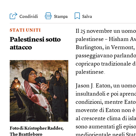
Condividi
Stampa
STATI UNITI
Il 25 novembre un uomo h
Palestinesi sotto
palestinese – Hisham A
attacco
Burlington, in Vermont, ne
passeggiavano parlando 
copricapo tradizionale d
palestinese.
Jason J. Eaton, un uomo d
insultandoli e poi aprend
condizioni, mentre Eaton 
movente di Eaton non è a
al crescente clima di is
sono aumentati gli episo
Foto di Kristopher Radder,
mediorientale negli Stati
The Brattleboro