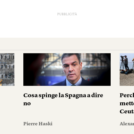
PUBBLICITÀ
Cosa spinge la Spagna a dire
Perc
no
mett
Ceut
Pierre Haski
Alexa