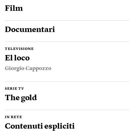
Film
Documentari
TELEVISIONE
El loco
Giorgio Cappozzo
SERIE TV
The gold
IN RETE
Contenuti espliciti