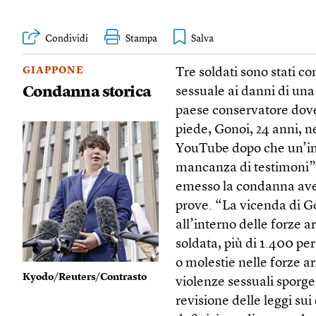
Condividi
Stampa
GIAPPONE
Tre soldati sono stati c
Condanna storica
sessuale ai danni di un
paese conservatore dov
piede, Gonoi, 24 anni, n
YouTube dopo che un’inda
mancanza di testimoni”,
emesso la condanna avev
prove. “La vicenda di Go
all’interno delle forze a
soldata, più di 1.400 pe
o molestie nelle forze ar
Kyodo/Reuters/Contrasto
violenze sessuali sporg
revisione delle leggi sui 