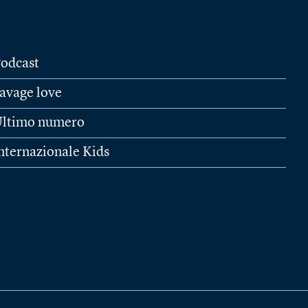
odcast
avage love
ltimo numero
nternazionale Kids