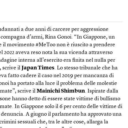
ondannati a due anni di carcere per aggressione
a compagna d’armi, Rina Gonoi. “In Giappone, un
e il movimento #MeToo non è riuscito a prendere
el 2022 aveva reso nota la sua vicenda attraverso
gine interna all’esercito era finita nel nulla per
 scrive il
Japan Times
. Lo stesso tribunale che ha
a fatto cadere il caso nel 2019 per mancanza di
noi ha portato alla luce il problema delle molestie
rmate”, scrive il
Mainichi Shimbun
. Ispirate dalla
rsone hanno detto di essere state vittime di bullismo
mate. In Giappone solo il 6 per cento delle vittime di
e denuncia. A giugno il parlamento ha approvato una
crimini sessuali che, tra le altre cose, allarga la